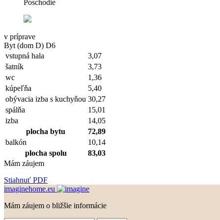
Poschodie
v príprave
Byt (dom D) D6
vstupná hala
3,07
šatník
3,73
wc
1,36
kúpeľňa
5,40
obývacia izba s kuchyňou
30,27
spálňa
15,01
izba
14,05
plocha bytu
72,89
balkón
10,14
plocha spolu
83,03
Mám záujem
Stiahnuť PDF
imaginehome.eu
Mám záujem o bližšie informácie