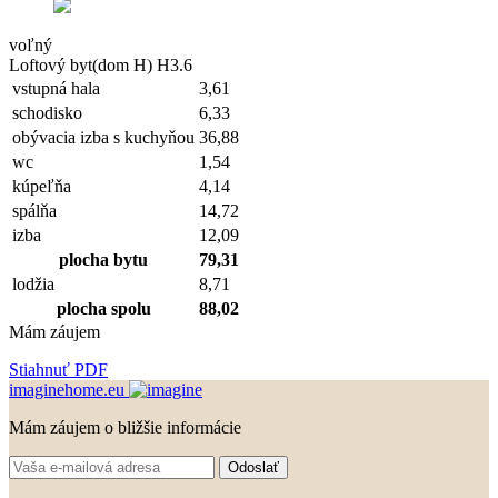
voľný
Loftový byt(dom H) H3.6
vstupná hala
3,61
schodisko
6,33
obývacia izba s kuchyňou
36,88
wc
1,54
kúpeľňa
4,14
spálňa
14,72
izba
12,09
plocha bytu
79,31
lodžia
8,71
plocha spolu
88,02
Mám záujem
Stiahnuť PDF
imaginehome.eu
Mám záujem o bližšie informácie
Odoslať